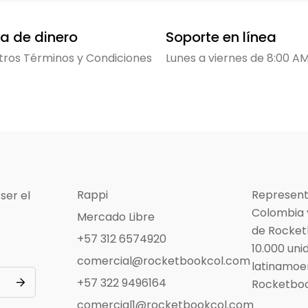
a de dinero
Soporte en línea
tros Términos y Condiciones
Lunes a viernes de 8:00 A
Rappi
Represent
ser el
Colombia 
Mercado Libre
de Rocket
+57 312 6574920
10.000 uni
comercial@rocketbookcol.com
latinamoe
+57 322 9496164
Rocketboo
comercial1@rocketbookcol.com