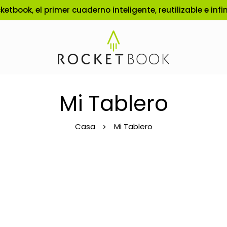
ketbook, el primer cuaderno inteligente, reutilizable e infin
Mi Tablero
Casa
Mi Tablero