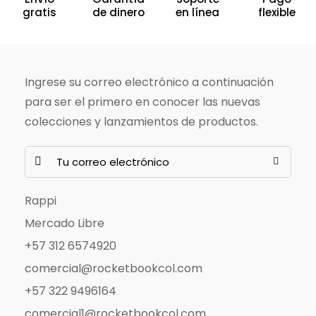
gratis
de dinero
en línea
flexible
Ingrese su correo electrónico a continuación
para ser el primero en conocer las nuevas
colecciones y lanzamientos de productos.
E
m
a
Rappi
i
Mercado Libre
l
+57 312 6574920
*
comercial@rocketbookcol.com
+57 322 9496164
comercial1@rocketbookcol.com