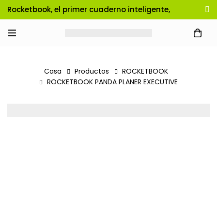
Rocketbook, el primer cuaderno inteligente,
reutilizable e infinito!
Casa
Productos
ROCKETBOOK
ROCKETBOOK PANDA PLANER EXECUTIVE